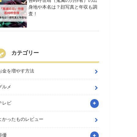
吾峠呼世晴（鬼滅の刃作者）の出
身地や本名は？顔写真と年収も調
査！
カテゴリー
お金を増やす方法
グルメ
テレビ
よかったものレビュー
俳優