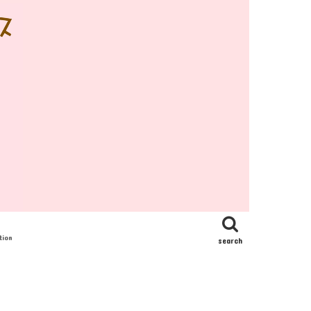
tion
search