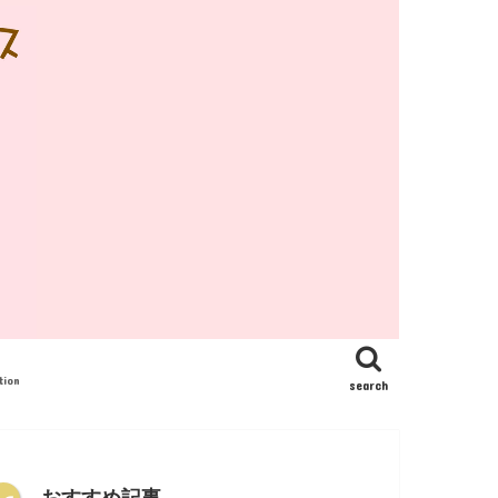
tion
search