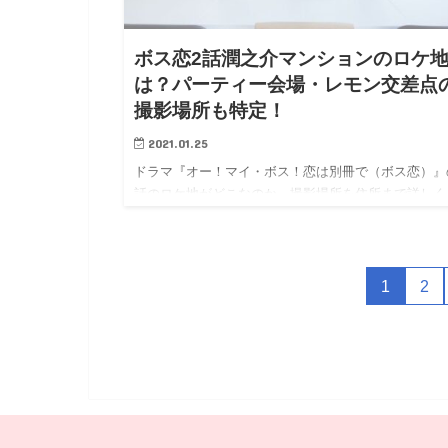
ボス恋2話潤之介マンションのロケ
は？パーティー会場・レモン交差点
撮影場所も特定！
2021.01.25
ドラマ『オー！マイ・ボス！恋は別冊で（ボス恋）』
話のロケ地がどこなのか、撮影場所を住所まで詳しく
ご紹介しています！ ドラマ「ボス恋」の2話では、奈
（上白石萌音）と潤之介（玉森裕太）が偽の恋人とな
ました。 鬼編集…
1
2