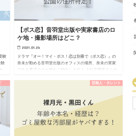
【ボス恋】音羽堂出版や実家書店のロ
ケ地・撮影場所はどこ？
2021.01.26
受験
ドラマ『オー！マイ・ボス！恋は別冊で（ボス恋）』の
受験
奈未が勤める音羽堂出版のオフィスの場所、奈未の実家
れ
である書店のロケ地をご紹介します！ 上白石萌音さんや
た
玉森裕太さんが、どこでロケ・撮影をされているのか気
になりますね。 ボ…
ビ
芸能人・タレント