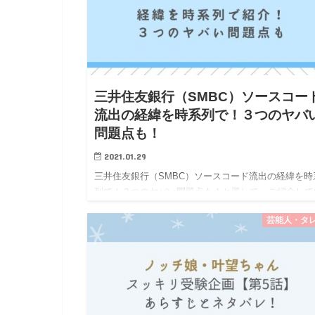
三井住友銀行（SMBC）ソースコー
流出の経緯を時系列で！３つのヤバ
問題点も！
2021.01.29
三井住友銀行（SMBC）ソースコード流出の経緯を時
列で！３つのヤバい問題点も！と題して、ご紹介して
きます。 三井住友銀行（SMBC）のシステムのソー
芸能人・タ
ードの一部が、オンラインサービスGitHubに無断で
されてし…