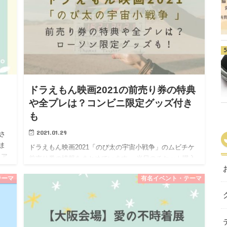
ドラえもん映画2021の前売り券の特典
や全プレは？コンビニ限定グッズ付き
も
2021.01.29
さ
ま
ドラえもん映画2021「のび太の宇宙小戦争」のムビチケ
日ア
前売り券の情報をまとめています。 当日のチケット購入
向子
より、事前に「前売り券」を購入する方がお得で魅力が
テーマ
有名イベント・テーマ
いっぱい。 ドラえもん映画2021「のび太の宇宙小戦争」
の前売り…