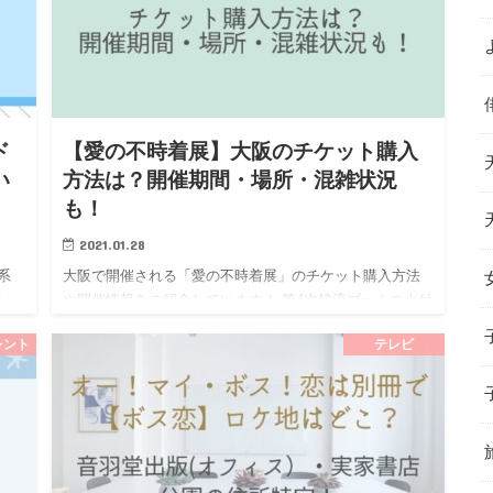
ド
【愛の不時着展】大阪のチケット購入
い
方法は？開催期間・場所・混雑状況
も！
2021.01.28
系
大阪で開催される「愛の不時着展」のチケット購入方法
い
や開催情報をご紹介しています！ 第4次韓流ブームの火付
スコ
け役となった「愛の不時着」ですが、これをきっかけに
レント
テレビ
公開
韓国ドラマにハマったという人もきっと少なくないは
ず。 本当に多くの…