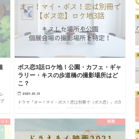
値
ボス恋3話ロケ地！公園・カフェ・ギャ
ラリー・キスの歩道橋の撮影場所はど
こ？
2021.01.31
シ
ジブ
ドラマ『オー！マイ・ボス！恋は別冊で（ボス恋）』の3
市
話のロケ地がどこなのか、撮影場所を住所まで詳しくを
コ
ご紹介しています！ ドラマ「ボス恋」の3話ではドS上司
レント
映画
の麗子と編集部のみんながすれ違い、ボイコットされて
しまって奈未は…