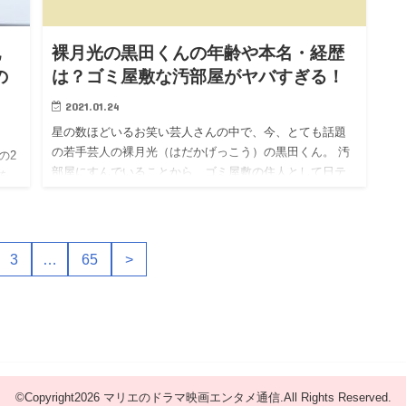
地
裸月光の黒田くんの年齢や本名・経歴
の
は？ゴミ屋敷な汚部屋がヤバすぎる！
2021.01.24
星の数ほどいるお笑い芸人さんの中で、今、とても話題
の若手芸人の裸月光（はだかげっこう）の黒田くん。 汚
の2
部屋にすんでいることから、ゴミ屋敷の住人として日テ
を
レ系「有吉ゼミ」でも紹介されました。 そんな黒田くん
未
に今回はググっと…
り
3
…
65
>
©Copyright2026
マリエのドラマ映画エンタメ通信
.All Rights Reserved.