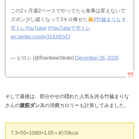
この2ヶ月週2ペースでやってたら食事は変えないで
ズボン少し緩くなって3キロ痩せた
#竹脇まりな
#
宅トレYouTuber
#YouTubeで宅トレ
pic.twitter.com/iy31AXEhCl
— ピロシ (@RainbowStrato)
December 26, 2020
そして最後は、部分やせの隠れた人気を誇る竹脇まりな
さんの
腹筋ダンス
の消費カロリーも計算してみました。
7.3×55×10/60×1.05＝約70kcal