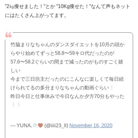
”2㎏痩せました！”とか ”10Kg痩せた！”なんて声もネット
にはたくさん上がってます。
竹脇まりなちゃんのダンスダイエットを10月の頭か
らやり始めてずっと58.8〜59キロ代だったのが
57.6〜58.2ぐらいの間まで減ったのがものすごく嬉
しい
今まで三日坊主だったのにこんなに楽しくて毎日続
けられてるの多分まりなちゃんの動画ぐらい
昨日今日と仕事休みで今日なんか夕方70分もやった
— YUNA.
(@iiii23_ll)
November 16, 2020