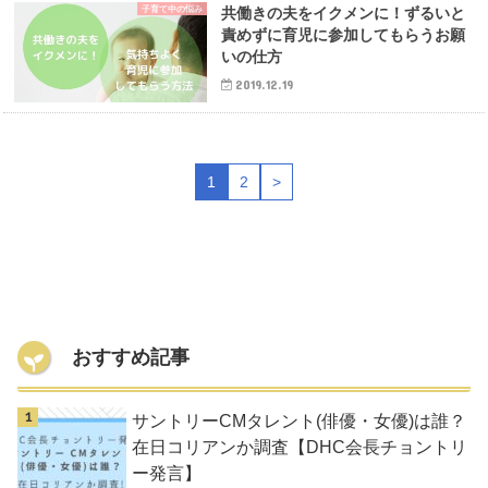
子育て中の悩み
共働きの夫をイクメンに！ずるいと
責めずに育児に参加してもらうお願
いの仕方
2019.12.19
1
2
>
おすすめ記事
サントリーCMタレント(俳優・女優)は誰？
在日コリアンか調査【DHC会長チョントリ
ー発言】