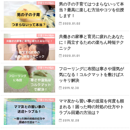
子育て中の悩み
男の子の子育てはつまらないって本
当？最高に楽しむ方法やコツを伝授
します！
2020.01.02
子育て中の悩み
共働きの家事と育児に疲れたあなた
に！両立するための楽ちん時短テク
ニック
2020.01.01
子育て中の悩み
フローリングに布団は寒さや湿気が
気になる！コルクマットを敷けばス
ッキリ解決
2019.12.30
子育て中の悩み
ママ友から習い事の送迎を何度も頼
まれる！困った時の対処の仕方やト
ラブル回避の方法は？
2019.12.28