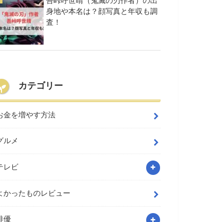
吾峠呼世晴（鬼滅の刃作者）の出
身地や本名は？顔写真と年収も調
査！
カテゴリー
お金を増やす方法
グルメ
テレビ
よかったものレビュー
俳優