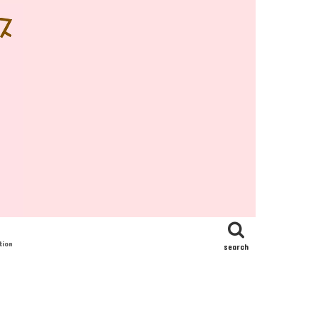
tion
search