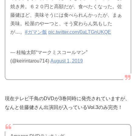
焼き丼。６２０円と高額だが、食べたくなった。佐
藤健ほど、美味そうには食べられんかったが、まぁ
美味。松屋のやーつと、そう変わらん気もした
が…。
#ガマン飯
pic.twitter.com/0aLTGnUKQE
— 桂輪太郎“マークミスコールマン”
(@keirintarou714)
August 1, 2019
現在テレビ千鳥のDVDが3巻同時に発売されていますが、
なんと佐藤健さん出演回が入っているVol.3のみ完売！