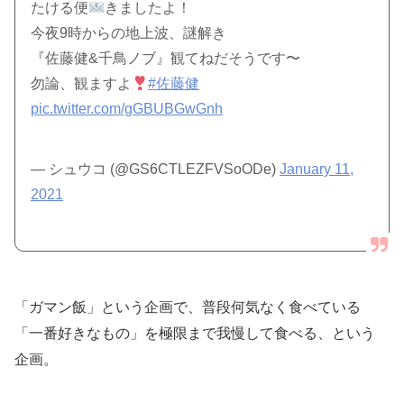
たける便
きましたよ！
今夜9時からの地上波、謎解き
『佐藤健&千鳥ノブ』観てねだそうです〜
勿論、観ますよ
#佐藤健
pic.twitter.com/gGBUBGwGnh
— シュウコ (@GS6CTLEZFVSoODe)
January 11,
2021
「ガマン飯」という企画で、普段何気なく食べている
「一番好きなもの」を極限まで我慢して食べる、という
企画。