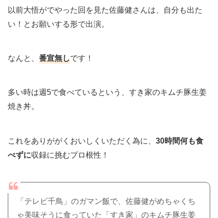
以前大悟がでやった回を見た佐藤健さんは、自分も出た
い！とお願いする形で出演。
なんと、
番宣無し
です！
多い時は週5で食べているという、すき家のキムチ豚生姜
焼き丼。
これをありががくおいしくいただく為に、
30時間何も食
べずに
収録に挑むプロ根性！
「テレビ千鳥」のガマン飯で、佐藤健がめちゃくち
ゃ美味そうに食っていた「すき家」のキムチ豚生姜