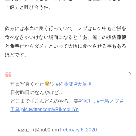
「健」と呼び合う仲。
飲みには本当に良く行っていて、ノブはロケ中もご飯を
食べなきゃいけない場面になると「あ、俺この後
佐藤健
と食事
だからダメ」といって大悟に食べさせる事もある
ほどです。
昨日写真くれた
♡
#佐藤健
#天童担
日付昨日のなんやけど…
どこまで手こんどんのやろ。笑
#仲良し
#千鳥ノブ
#
千鳥
pic.twitter.com/vRikrcbHYp
— nazu。 (@nu00run)
February 6, 2020