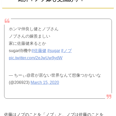
ホンマ仲良し健とノブさん
ノブさんの嫁羨ましい
家に佐藤健来るとか
sugar待機中
#佐藤健
#sugar
#ノブ
pic.twitter.com/2eJwUw9ydW
— ちーぃ@君が居ない世界なんて想像つかないな
(@206923)
March 15, 2020
佐藤はノブのことを「ノブ」と、ノブは佐藤のことを