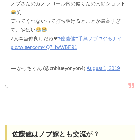
ノブさんのカメラロール内の健くんの真顔ショット
笑
笑ってくれないって打ち明けるとことか最高すぎ
て、やばい
2人本当仲良しだね❤︎
#佐藤健
#千鳥ノブ
#ぐるナイ
pic.twitter.com/4Q7HwWBP91
— かっちゃん (@cnblueyonyon4)
August 1, 2019
佐藤健はノブ嫁とも交流が？