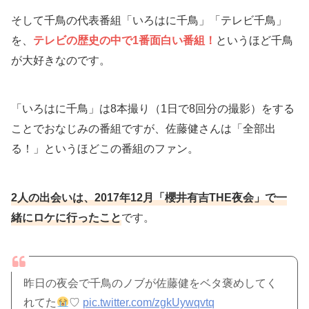
そして千鳥の代表番組「いろはに千鳥」「テレビ千鳥」
を、
テレビの歴史の中で1番面白い番組！
というほど千鳥
が大好きなのです。
「いろはに千鳥」は8本撮り（1日で8回分の撮影）をする
ことでおなじみの番組ですが、佐藤健さんは「全部出
る！」というほどこの番組のファン。
2人の出会いは、2017年12月「櫻井有吉THE夜会」で一
緒にロケに行ったこと
です。
昨日の夜会で千鳥のノブが佐藤健をベタ褒めしてく
れてた
♡
pic.twitter.com/zgkUywqvtq