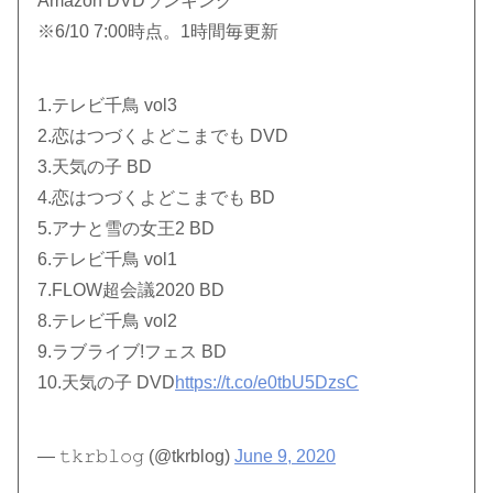
Amazon DVDランキング
※6/10 7:00時点。1時間毎更新
1.テレビ千鳥 vol3
2.恋はつづくよどこまでも DVD
3.天気の子 BD
4.恋はつづくよどこまでも BD
5.アナと雪の女王2 BD
6.テレビ千鳥 vol1
7.FLOW超会議2020 BD
8.テレビ千鳥 vol2
9.ラブライブ!フェス BD
10.天気の子 DVD
https://t.co/e0tbU5DzsC
— 𝚝𝚔𝚛𝚋𝚕𝚘𝚐 (@tkrblog)
June 9, 2020