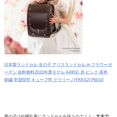
日本製ランドセル 女の子 アリスランドセル in フラワーガ
ーデン 送料無料2020年度モデル A4対応 赤 ピンク 茶色
刺繍 学習院型 キューブ型 クラリーノ[YKKS2] P6010
男の子は結構乱暴にランドセルを扱うので＾＾；
丈夫で