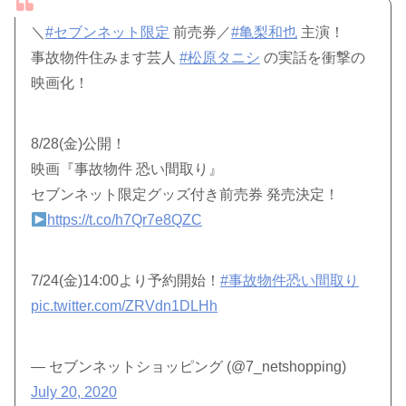
＼
#セブンネット限定
前売券／
#亀梨和也
主演！
事故物件住みます芸人
#松原タニシ
の実話を衝撃の
映画化！
8/28(金)公開！
映画『事故物件 恐い間取り』
セブンネット限定グッズ付き前売券 発売決定！
https://t.co/h7Qr7e8QZC
7/24(金)14:00より予約開始！
#事故物件恐い間取り
pic.twitter.com/ZRVdn1DLHh
— セブンネットショッピング (@7_netshopping)
July 20, 2020