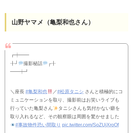
山野ヤマメ（亀梨和也さん）
┏┿━━
╂┘
撮影秘話
┌╂
━━┿┛
＼座長
#亀梨和也
／
#松原タニシ
さんと積極的にコ
ミュニケーションを取り、撮影前はお笑いライブも
行っていた亀梨さん
タニシさんも気付かない癖を
取り入れるなど、その観察眼は周囲を驚かせました
#事故物件恐い間取り
pic.twitter.com/SoZUjXroOf