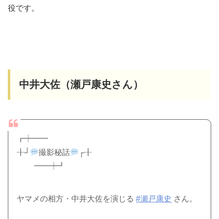
役です。
中井大佐（瀬戸康史さん）
┏┿━━
╂┘
撮影秘話
┌╂
━━┿┛
ヤマメの相方・中井大佐を演じる
#瀬戸康史
さん。