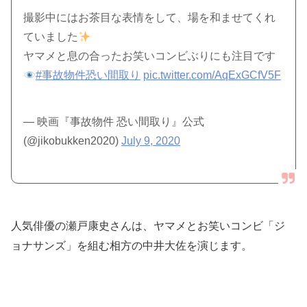
撮影中にはお茶目な表情をして、場を和ませてくれ
ていました
ヤマメと息の合ったお笑いコンビぶりにも注目です
#事故物件恐い間取り
pic.twitter.com/AqExGCfV5F
— 映画『事故物件 恐い間取り』公式
(@jikobukken2020)
July 9, 2020
人気俳優の瀬戸康史さんは、ヤマメとお笑いコンビ「ジ
ョナサンズ」を組む相方の中井大佐を演じます。