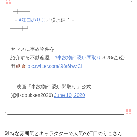
┏┿━━
╂┘
#江口のりこ
／横水純子┌╂
━━┿┛
ヤマメに事故物件を
紹介する不動産屋。
#事故物件恐い間取り
8.28(金)公
開
pic.twitter.com/t98t6lwzCI
— 映画『事故物件 恐い間取り』公式
(@jikobukken2020)
June 10, 2020
独特な雰囲気とキャラクターで人気の江口のりこさん