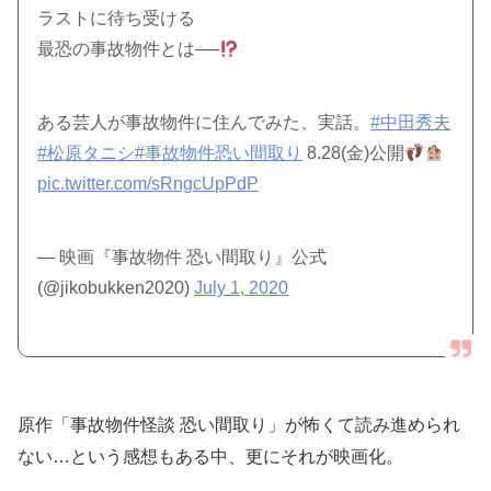
ラストに待ち受ける
最恐の事故物件とは──
ある芸人が事故物件に住んでみた、実話。
#中田秀夫
#松原タニシ
#事故物件恐い間取り
8.28(金)公開
pic.twitter.com/sRngcUpPdP
— 映画『事故物件 恐い間取り』公式
(@jikobukken2020)
July 1, 2020
原作「事故物件怪談 恐い間取り」が怖くて読み進められ
ない…という感想もある中、更にそれが映画化。