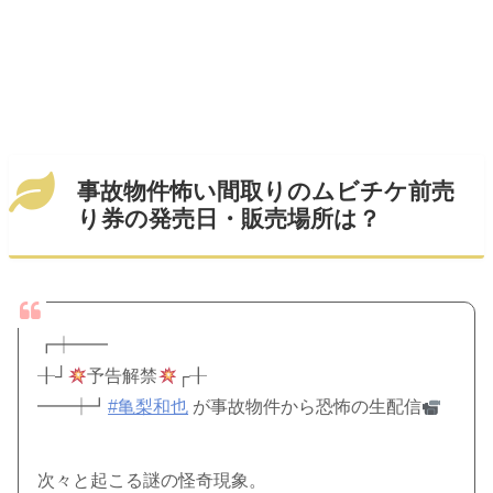
事故物件怖い間取りのムビチケ前売
り券の発売日・販売場所は？
┏┿━━
╂┘
予告解禁
┌╂
━━┿┛
#亀梨和也
が事故物件から恐怖の生配信
次々と起こる謎の怪奇現象。