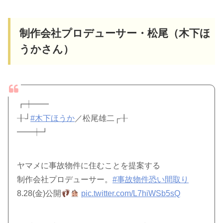
制作会社プロデューサー・松尾（木下ほ
うかさん）
┏┿━━
╂┘
#木下ほうか
／松尾雄二┌╂
━━┿┛
ヤマメに事故物件に住むことを提案する
制作会社プロデューサー。
#事故物件恐い間取り
8.28(金)公開
pic.twitter.com/L7hiWSb5sQ