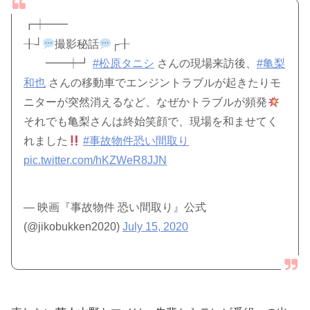
┏┿━━
╂┘
撮影秘話
┌╂
━━┿┛
#松原タニシ
さんの現場来訪後、
#亀梨
和也
さんの移動車でエンジントラブルが起きたりモ
ニターが突然消えるなど、なぜかトラブルが頻発
それでも亀梨さんは終始笑顔で、現場を和ませてく
れました
#事故物件恐い間取り
pic.twitter.com/hKZWeR8JJN
— 映画『事故物件 恐い間取り』公式
(@jikobukken2020)
July 15, 2020