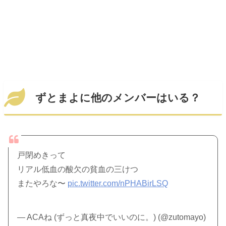
ずとまよに他のメンバーはいる？
戸閉めきって
リアル低血の酸欠の貧血の三けつ
またやろな〜
pic.twitter.com/nPHABirLSQ
— ACAね (ずっと真夜中でいいのに。) (@zutomayo)