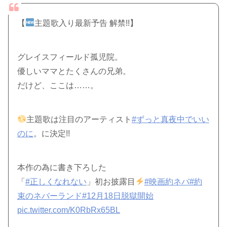
【
主題歌入り最新予告 解禁!!】
グレイスフィールド孤児院。
優しいママとたくさんの兄弟。
だけど、ここは……。
主題歌は注目のアーティスト
#ずっと真夜中でいい
のに
。に決定!!
本作の為に書き下ろした
「
#正しくなれない
」初お披露目
#映画約ネバ
#約
束のネバーランド
#12月18日脱獄開始
pic.twitter.com/K0RbRx65BL