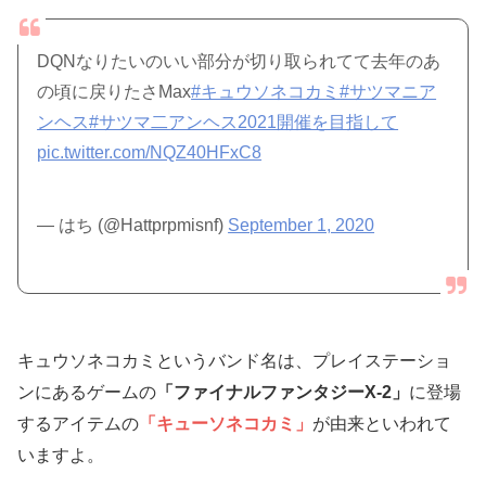
DQNなりたいのいい部分が切り取られてて去年のあ
の頃に戻りたさMax
#キュウソネコカミ
#サツマニア
ンヘス
#サツマ二アンヘス2021開催を目指して
pic.twitter.com/NQZ40HFxC8
— はち (@Hattprpmisnf)
September 1, 2020
キュウソネコカミというバンド名は、プレイステーショ
ンにあるゲームの
「ファイナルファンタジーX-2」
に登場
するアイテムの
「キューソネコカミ」
が由来といわれて
いますよ。