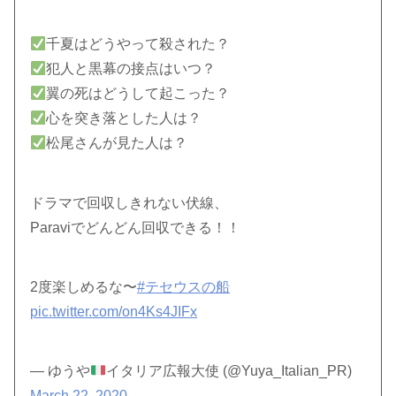
千夏はどうやって殺された？
犯人と黒幕の接点はいつ？
翼の死はどうして起こった？
心を突き落とした人は？
松尾さんが見た人は？
ドラマで回収しきれない伏線、
Paraviでどんどん回収できる！！
2度楽しめるな〜
#テセウスの船
pic.twitter.com/on4Ks4JIFx
— ゆうや
イタリア広報大使 (@Yuya_Italian_PR)
March 22, 2020