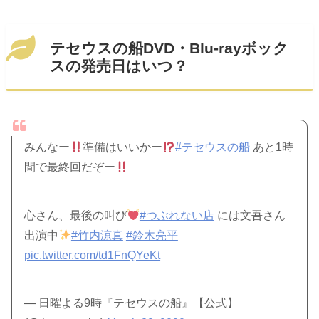
テセウスの船DVD・Blu-rayボック
スの発売日はいつ？
みんなー
準備はいいかー
#テセウスの船
あと1時
間で最終回だぞー
心さん、最後の叫び
#つぶれない店
には文吾さん
出演中
#竹内涼真
#鈴木亮平
pic.twitter.com/td1FnQYeKt
— 日曜よる9時『テセウスの船』【公式】