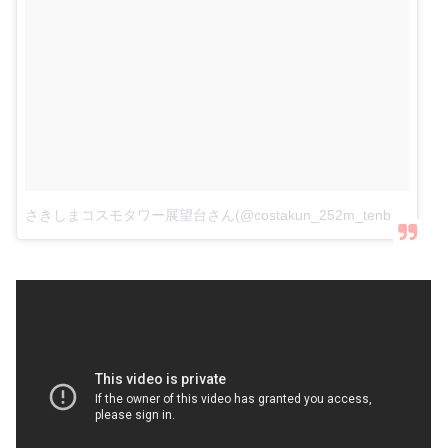
さきしまコスモタワー展望台さん(@costakun_252m_tenboudai)がシェアした投稿