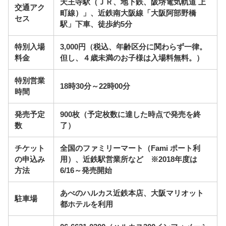
天王寺駅（ＪＲ、地下鉄、阪堺電気軌道 上
交通アク
町線）」、近鉄南大阪線「大阪阿部野橋
セス
駅」下車、徒歩約5分
特別入場
3,000円（税込、年齢区分に関わらず一律。
料金
但し、４歳未満のお子様は入場料無料。）
特別営業
18時30分～22時00分
時間
発売予定
900枚（予定枚数に達した時点で発売を終
数
了）
チケット
全国のファミリーマート（Fami ポート利
の申込み
用）、近鉄駅営業所など ※2018年度は
方法
6/16～発売開始
あべのハルカス近鉄本店、大阪マリオット
駐車場
都ホテルを利用