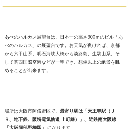
あべのハルカス展望台は、日本一の高さ300ｍのビル「あ
べのハルカス」の展望台です。お天気が良ければ、京都
から六甲山系、明石海峡大橋から淡路島、生駒山系、そ
して関西国際空港などが一望でき、想像以上の絶景を眺
めることが出来ます。
場所は大阪市阿倍野区で、
最寄り駅は「天王寺駅（Ｊ
Ｒ、地下鉄、阪堺電気軌道 上町線）」、近鉄南大阪線
「大阪阿部野橋駅」
になります。