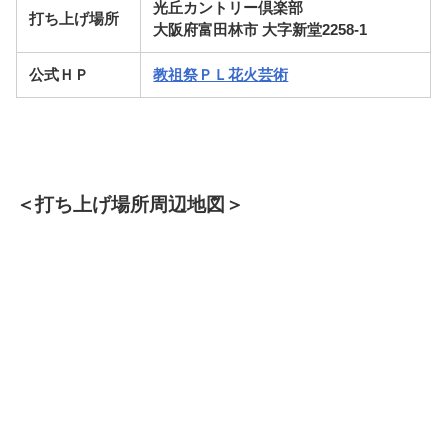
光丘カントリー倶楽部
打ち上げ場所
大阪府富田林市 大字新堂2258-1
公式ＨＰ
教祖祭ＰＬ花火芸術
＜打ち上げ場所周辺地図＞