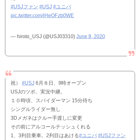
#USJファン
#USJ
#ユニバ
pic.twitter.com/jHeOFzb0WE
— hiroto_USJ (@USJ03310)
June 8, 2020
祝）
#USJ
6月８日、9時オープン
USJのツボ、実況中継。
１０時頃、スパイダーマン 15分待ち
シングルライダー無し
3Dメガネはクルー手渡しに変更
その前にアルコールテッシュくれる
1、3列目乗車。2列目はあける
#ユニバ
#USJファン