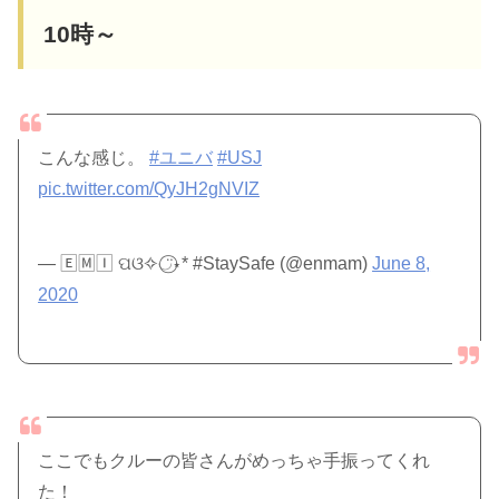
10時～
こんな感じ。
#ユニバ
#USJ
pic.twitter.com/QyJH2gNVIZ
— 🄴🄼🄸 ପଓ✧◡̈⃝︎⋆︎* #StaySafe (@enmam)
June 8,
2020
ここでもクルーの皆さんがめっちゃ手振ってくれ
た！