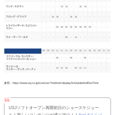
参照：https://www.usj.co.jp/svw/cwc?method=displayScheduleAndRunTime
USJソフトオープン再開初日のショースケジュー
ル！新しいコンテンツが盛り沢山！！
#usj
#ユニバ