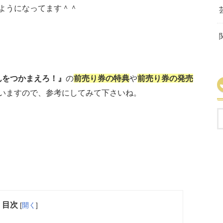
ようになってます＾＾
んをつかまえろ！』
の
前売り券の特典
や
前売り券の発売
いますので、参考にしてみて下さいね。
目次
[
開く
]