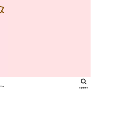
tion
search