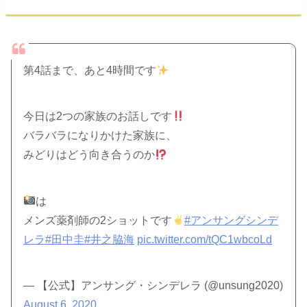
第4話まで、あと4時間です
今日は2つの家族のお話しです
バラバラになりかけた家族に、
みどりはどう向き合うのか
は
メンズ薬剤師の2ショットです
#アンサングシンデ
レラ
#田中圭
#井之脇海
pic.twitter.com/tQC1wbcoLd
— 【公式】アンサング・シンデレラ (@unsung2020)
August 6, 2020