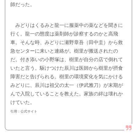
師だった。
みどりはくるみと龍一に服薬中の薬などを聞きに
行く。龍一の態度は薬剤師が診察するのかと高飛
車。そんな時、みどりに瀬野章吾（田中圭）から救
急センターに来いと連絡が。樹里が搬送されたの
だ。付き添いの小野塚は、樹里が自分の店で倒れて
いたと言う。駆けつけた辰川は医師から樹里が摂食
障害だと告げられる。樹里の環境変化を気にかける
みどりに、辰川は祖父の太一（伊武雅刀）が末期が
んで入院していることを教えた。家族の絆は壊れか
けていた。
引用：公式サイト