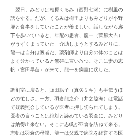
翌日、みどりは相原くるみ（西野七瀬）に樹里の
話をする。だが、くるみは樹里よりもみどりが小野
塚と食事をしていたことが羨ましい。話しながら廊
下を歩いていると、年配の患者、龍一（菅原大吉）
がうずくまっていた。介助しようとするみどりに、
龍一は自分は医者だ、薬剤師より自分の体のことは
よく分かっていると無碍に言い放つ。そこに妻の志
帆（宮田早苗）が来て、龍一を病室に戻した。
調剤室に戻ると、販田聡子（真矢ミキ）も手伝うほ
どの忙しさ。一方、羽倉龍之介（井之脇海）は電話
で疑義照会しているが医者に押し切られてしまう。
医者の言うことは絶対と諦めている羽倉に、みどり
は納得出来ない。そこに志帆が羽倉を訪ねて来る。
志帆は羽倉の母親、龍一は父親で病院を経営する医