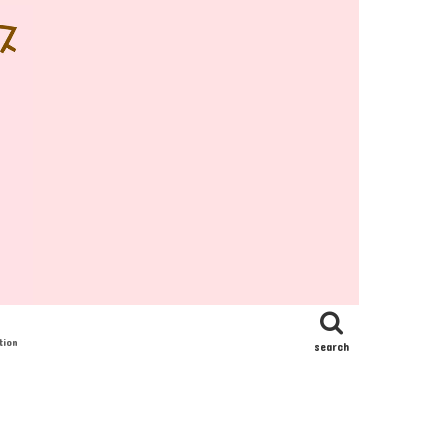
tion
search