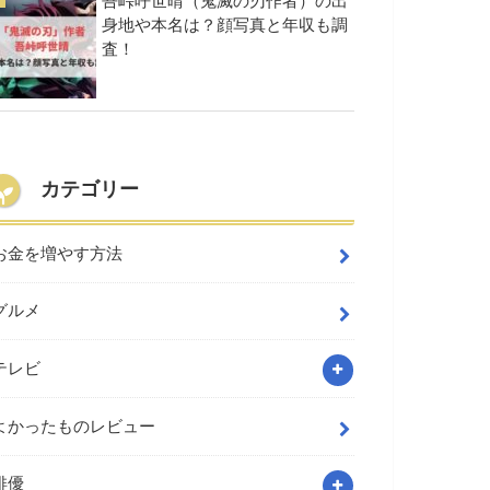
吾峠呼世晴（鬼滅の刃作者）の出
身地や本名は？顔写真と年収も調
査！
カテゴリー
お金を増やす方法
グルメ
テレビ
よかったものレビュー
俳優