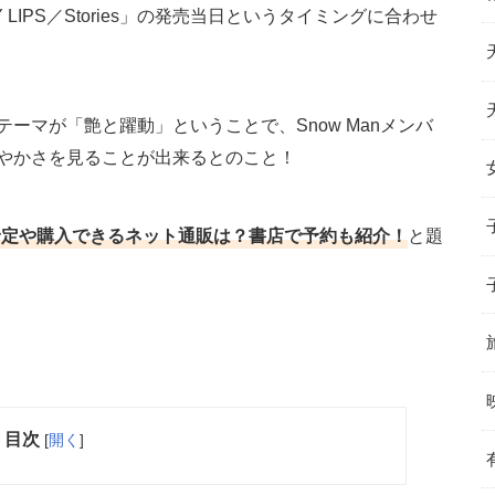
 MY LIPS／Stories」の発売当日というタイミングに合わせ
ーマが「艶と躍動」ということで、Snow Manメンバ
やかさを見ることが出来るとのこと！
再販予定や購入できるネット通販は？書店で予約も紹介！
と題
目次
[
開く
]