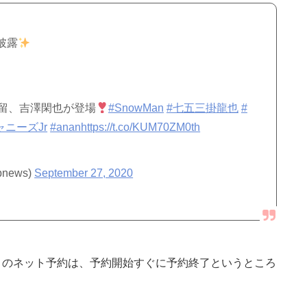
披露
恵留、吉澤閑也が登場
#SnowMan
#七五三掛龍也
#
ャニーズJr
#anan
https://t.co/KUM70ZM0th
news)
September 27, 2020
20号）のネット予約は、予約開始すぐに予約終了というところ