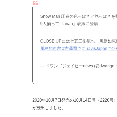
Snow Man 圧巻の色っぽさと艶っぽさを
9人揃って『anan』表紙に登場
CLOSE UPには七五三掛龍也、川島如
川島如恵留
#吉澤閑也
#TravisJapan
#ジ
— ドワンゴジェイピーnews (@dwangojp
2020年10月7日発売の10月14日号（22
が続出しました。