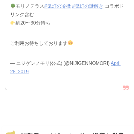
モリノテラス
#鬼灯の冷徹
#鬼灯の謎解き
コラボド
リンク含む
約20〜30分待ち
ご利用お待ちしております
— ニジゲンノモリ(公式) (@NIJIGENNOMORI)
April
28, 2019