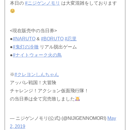
本日の
#ニジゲンノモリ
は大変混雑をしております
<現在販売中の当日券>
●
#NARUTO
&
#BORUTO
#忍里
●
#鬼灯の冷徹
リアル脱出ゲーム
●
#ナイトウォーク火の鳥
※
#クレヨンしんちゃん
アッパレ戦国！大冒険
チャレンジ！アクション仮面飛行隊！
の当日券は全て完売致しました
— ニジゲンノモリ(公式) (@NIJIGENNOMORI)
May
2, 2019