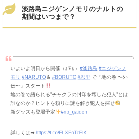
淡路島ニジゲンノモリのナルトの
期間はいつまで？
いよいよ明日から開催（≧∇≦）
#淡路島
#ニジゲンノ
モリ
#NARUTO
＆
#BORUTO
#忍里
で『地の巻 〜外
伝〜』スタート
地の巻で語られる”チャクラの封印を壊した犯人”とは
誰なのか？ヒントを頼りに謎を解き犯人を探せ
新グッズも登場予定
#nb_gaiden
詳しくは➡︎
https://t.co/FLXFoTcFIK