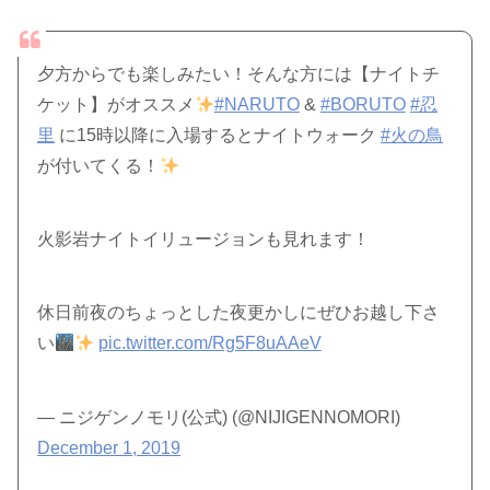
夕方からでも楽しみたい！そんな方には【ナイトチ
ケット】がオススメ
#NARUTO
&
#BORUTO
#忍
里
に15時以降に入場するとナイトウォーク
#火の鳥
が付いてくる！
火影岩ナイトイリュージョンも見れます！
休日前夜のちょっとした夜更かしにぜひお越し下さ
い
pic.twitter.com/Rg5F8uAAeV
— ニジゲンノモリ(公式) (@NIJIGENNOMORI)
December 1, 2019