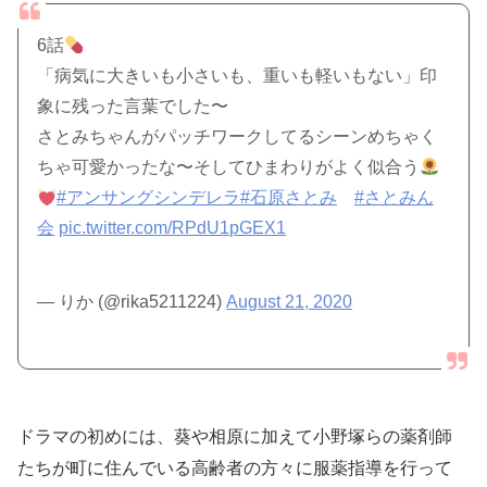
6話
「病気に大きいも小さいも、重いも軽いもない」印
象に残った言葉でした〜
さとみちゃんがパッチワークしてるシーンめちゃく
ちゃ可愛かったな〜そしてひまわりがよく似合う
#アンサングシンデレラ
#石原さとみ
#さとみん
会
pic.twitter.com/RPdU1pGEX1
— りか (@rika5211224)
August 21, 2020
ドラマの初めには、葵や相原に加えて小野塚らの薬剤師
たちが町に住んでいる高齢者の方々に服薬指導を行って