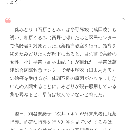
しょう！
葵みどり（石原さとみ）は小野塚綾（成田凌）も
誘い、相原くるみ（西野七瀬）たちと区民センター
で高齢者を対象とした服薬指導教室を行う。指導を
終えたみどりたちが廊下に出ると、目の前で高齢の
女性、小川早苗（高林由紀子）が倒れた。早苗は萬
津総合病院救急センターで豊中瑠衣（臼田あさ美）
の治療を受けるが、体調不良の原因がハッキリしな
いため入院することに。みどりが現在服用している
薬を尋ねると、早苗は飲んでいないと答えた。
翌日、刈谷奈緒子（桜井ユキ）が外来患者に服薬
指導。的確な指導を行う刈谷を見ていたくるみは、