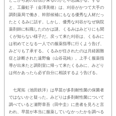
どこからあの自信が来るのかと不思議がる。する
と、工藤虹子（金澤美穂）は、刈谷がかつて大手の
調剤薬局で働き、幹部候補にもなる優秀な人材だっ
たとくるみに話す。しかし、優秀な刈谷がなぜ病院
薬剤師に転職したのかは謎。くるみはみどりにも聞
くが知らない様子だ。戻って来た刈谷は、くるみに
は初めてとなる一人での服薬指導に行くよう告げ、
みどりも了承する。くるみが任されたのは月経困難
症と診断された遠野倫（山谷花純）。上手く服薬指
導が出来たと調剤室に帰って来たくるみに、みどり
は何かあったら必ず自分に相談するよう告げる。
七尾拓（池田鉄洋）は早苗が多剤耐性菌の保菌者
ではないかと疑った。みどりは多剤耐性菌について
調べていると瀬野章吾（田中圭）に患者を見ろと言
われ、早苗が本当に服薬していなかったかを調べる