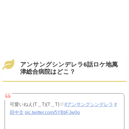
アンサングシンデレラ6話ロケ地萬
津総合病院はどこ？
可愛いねえ(T＿T)(T＿T)
#アンサングシンデレラ
#
田中圭
pic.twitter.com/5YBtiFJw0g