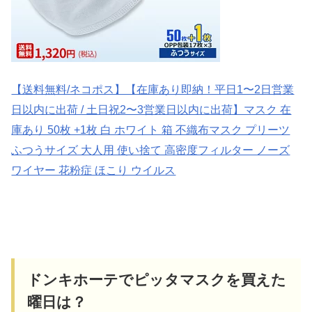
【送料無料/ネコポス】【在庫あり即納！平日1〜2日営業
日以内に出荷 / 土日祝2〜3営業日以内に出荷】マスク 在
庫あり 50枚 +1枚 白 ホワイト 箱 不織布マスク プリーツ
ふつうサイズ 大人用 使い捨て 高密度フィルター ノーズ
ワイヤー 花粉症 ほこり ウイルス
ドンキホーテでピッタマスクを買えた
曜日は？