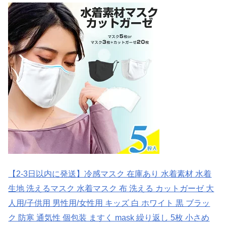
【2-3日以内に発送】冷感マスク 在庫あり 水着素材 水着
生地 洗えるマスク 水着マスク 布 洗える カットガーゼ 大
人用/子供用 男性用/女性用 キッズ 白 ホワイト 黒 ブラッ
ク 防寒 通気性 個包装 ますく mask 繰り返し 5枚 小さめ