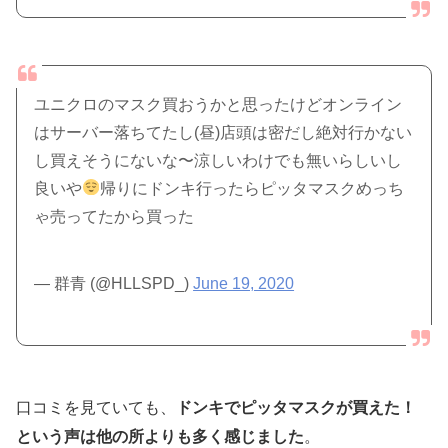
ユニクロのマスク買おうかと思ったけどオンライン
はサーバー落ちてたし(昼)店頭は密だし絶対行かない
し買えそうにないな〜涼しいわけでも無いらしいし
良いや
帰りにドンキ行ったらピッタマスクめっち
ゃ売ってたから買った
— 群青 (@HLLSPD_)
June 19, 2020
口コミを見ていても、
ドンキでピッタマスクが買えた！
という声は他の所よりも多く感じました
。